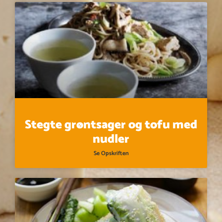
Stegte grøntsager og tofu med
nudler
Se Opskriften