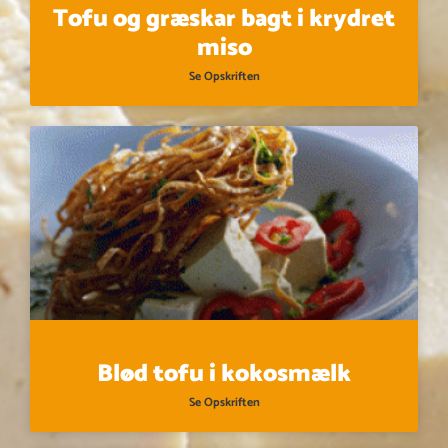
Tofu og græskar bagt i krydret
miso
Se Opskriften
Blød tofu i kokosmælk
Se Opskriften